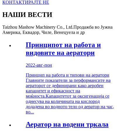
КОНТАКТИРАЈТЕ НЕ
НАШИ ВЕСТИ
Taizhou Mashow Machinery Co., Ltd.Продажба во Јужна
Америка, Еквадор, Чиле, Венецуела и др
Принципот на работа и
видовите на аератори
2022-авг-пон
Принцип на работа и типови на аератори
Главните показатели за перформансите на
аераторот се дефинирани како аеробен
капацитет и ефикасност на
моќноста.Капацитетот за оксигенација се
однесува на количината на кислород
додадена во водното тело од аератор на час,
во...
Аератор на водени тркала