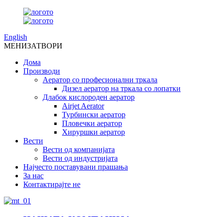
English
МЕНИ
ЗАТВОРИ
Дома
Производи
Аератор со професионални тркала
Дизел аератор на тркала со лопатки
Длабок кислороден аератор
Airjet Aerator
Турбински аератор
Пловечки аератор
Хируршки аератор
Вести
Вести од компанијата
Вести од индустријата
Најчесто поставувани прашања
За нас
Контактирајте не