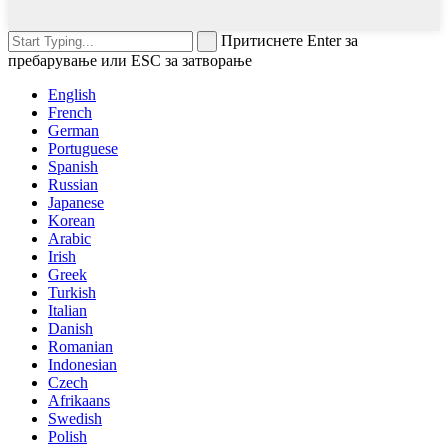
Притиснете Enter за
пребарување или ESC за затворање
English
French
German
Portuguese
Spanish
Russian
Japanese
Korean
Arabic
Irish
Greek
Turkish
Italian
Danish
Romanian
Indonesian
Czech
Afrikaans
Swedish
Polish