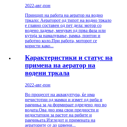
2022-авг-пон
Принцип на работа на аератор на водно
тркало: Аераторот од типот на водно тркало
е главно составен од пет дела: мотор со
водено ладење, менувач од прва фаза или
кутија за намалување, рамка, понтон и
работно коло.При работа, моторот се
користи како...
Карактеристики и статус на
примена на аератор на
водени тркала
2022-авг-пон
Во процесот на аквакултура, ќе има
нечистотии од мамки и измет од риба и
ракчиња за да формираат одредено дно во
водата.Ова дно има свои предности и
недостатоци за растот на рибите и
ракчињата.Изгледот и примената на
аераторите се до црвени...