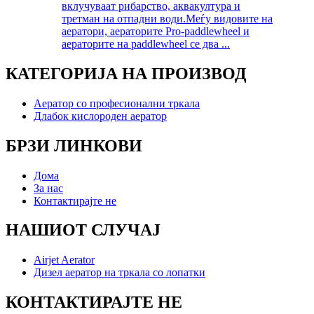
вклучуваат рибарство, аквакултура и
третман на отпадни води.Меѓу видовите на
аератори, аераторите Pro-paddlewheel и
аераторите на paddlewheel се два ...
КАТЕГОРИЈА НА ПРОИЗВОД
Аератор со професионални тркала
Длабок кислороден аератор
БРЗИ ЛИНКОВИ
Дома
За нас
Контактирајте не
НАШИОТ СЛУЧАЈ
Airjet Aerator
Дизел аератор на тркала со лопатки
КОНТАКТИРАЈТЕ НЕ