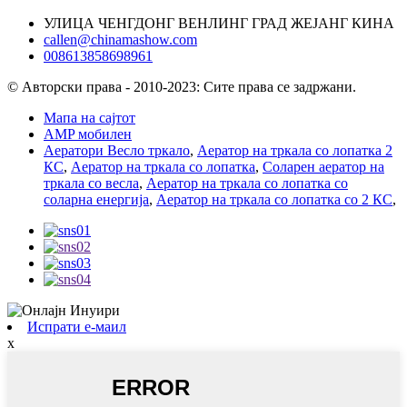
УЛИЦА ЧЕНГДОНГ ВЕНЛИНГ ГРАД ЖЕЈАНГ КИНА
callen@chinamashow.com
008613858698961
© Авторски права - 2010-2023: Сите права се задржани.
Мапа на сајтот
AMP мобилен
Аератори Весло тркало
,
Аератор на тркала со лопатка 2
КС
,
Аератор на тркала со лопатка
,
Соларен аератор на
тркала со весла
,
Аератор на тркала со лопатка со
соларна енергија
,
Аератор на тркала со лопатка со 2 КС
,
Испрати е-маил
x