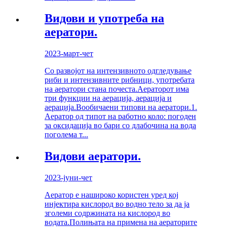
Видови и употреба на
аератори.
2023-март-чет
Со развојот на интензивното одгледување
риби и интензивните рибници, употребата
на аератори стана почеста.Аераторот има
три функции на аерација, аерација и
аерација.Вообичаени типови на аератори.1.
Аератор од типот на работно коло: погоден
за оксидација во бари со длабочина на вода
поголема т...
Видови аератори.
2023-јуни-чет
Аератор е нашироко користен уред кој
инјектира кислород во водно тело за да ја
зголеми содржината на кислород во
водата.Полињата на примена на аераторите